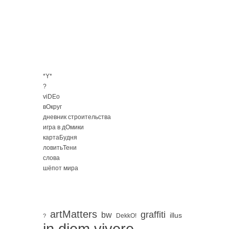
*Y*
?
viDEo
вОкруг
дневник строительства
игра в дОмики
картаБудня
ловитьТени
слова
шёпот мира
artMatters
graffiti
bw
illus
DekkO!
?
in diem vivere