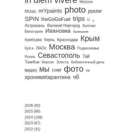
Moscow
photo
mYpaints
poster
MUsic
trips
SPiN
。
theGoGoFuel
U
Астрахань
Великий Новгород
Вьетнам
Ивановка
Евпатория
Калмыкия
Крым
Краснодар
Керчь
Камбоджа
Москва
ЛАОс
Куб.а
Подмосковье
Севастополь
Тай
Рязань
Тамбов
Херсон
библиотечный день
Элиста
фото
мы
снег
видео
хи
чб
хроникиКарантина
2026
(60)
2025
(86)
2024
(198)
2023
(87)
2022
(31)