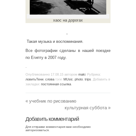
хаос на дорогах
。
Такая музыка и воспоминания.
Все фотографии сделаны в нашей поездке
по Египту в 2007 году.
.
Опубликованно
17.08.15
автором
maki
. Рубрика:
ловитьТени
,
слова
тэги:
MUsic
,
photo
,
trips
. Добавить в
закладки:
постоянная ссылка
.
«
учебник по рисованию
культурная суббота
»
Добавить комментарий
Для отправки комментария вам необходимо
авторизоваться
.