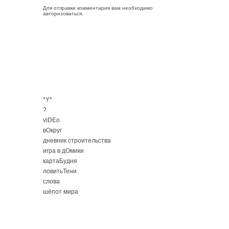
Для отправки комментария вам необходимо
авторизоваться
.
*Y*
?
viDEo
вОкруг
дневник строительства
игра в дОмики
картаБудня
ловитьТени
слова
шёпот мира