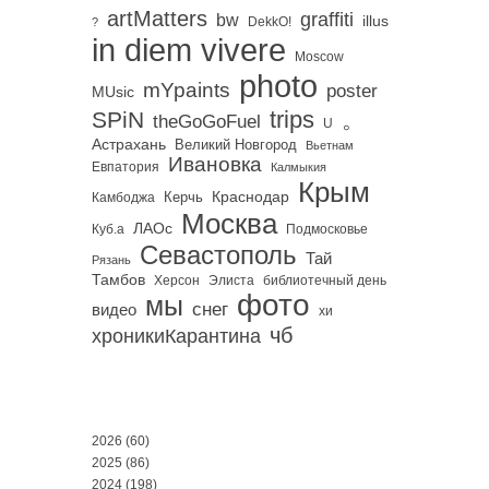
artMatters
graffiti
bw
illus
DekkO!
?
in diem vivere
Moscow
photo
mYpaints
poster
MUsic
trips
SPiN
。
theGoGoFuel
U
Астрахань
Великий Новгород
Вьетнам
Ивановка
Евпатория
Калмыкия
Крым
Краснодар
Керчь
Камбоджа
Москва
ЛАОс
Куб.а
Подмосковье
Севастополь
Тай
Рязань
Тамбов
Херсон
библиотечный день
Элиста
фото
мы
снег
видео
хи
чб
хроникиКарантина
2026
(60)
2025
(86)
2024
(198)