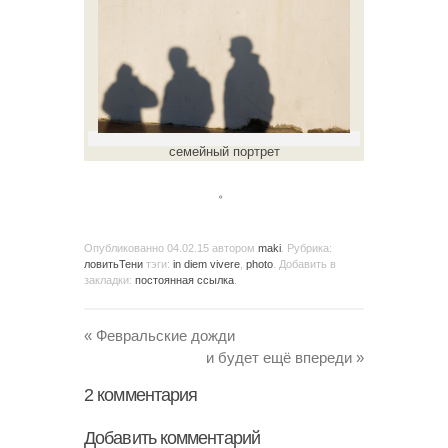
семейный портрет
。
Опубликованно
04.02.15
автором
maki
. Рубрика:
ловитьТени
тэги:
in diem vivere
,
photo
. Добавить в
закладки:
постоянная ссылка
.
«
Февральские дожди
и будет ещё впереди
»
2
комментария
Добавить комментарий