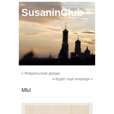
SusaninClub
«
Февральские дожди
и будет ещё впереди
»
мы