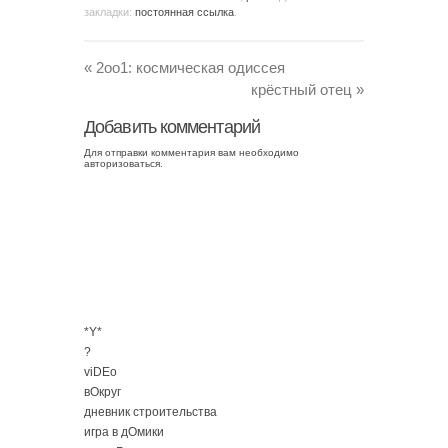
закладки:
постоянная ссылка
.
«
2оо1: космическая одиссея
крёстный отец
»
Добавить комментарий
Для отправки комментария вам необходимо
авторизоваться
.
*Y*
?
viDEo
вОкруг
дневник строительства
игра в дОмики