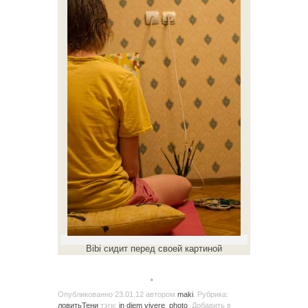
Bibi сидит перед своей картиной
。
Опубликованно
23.01.12
автором
maki
. Рубрика:
ловитьТени
тэги:
in diem vivere
,
photo
. Добавить в