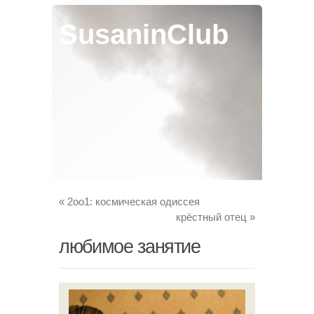
SusaninClub
«
2оо1: космическая одиссея
крёстный отец
»
любимое занятие