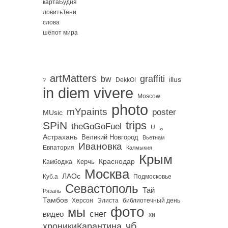
картаБудня
ловитьТени
слова
шёпот мира
artMatters
graffiti
bw
illus
DekkO!
?
in diem vivere
Moscow
photo
mYpaints
poster
MUsic
trips
SPiN
。
theGoGoFuel
U
Астрахань
Великий Новгород
Вьетнам
Ивановка
Евпатория
Калмыкия
Крым
Краснодар
Керчь
Камбоджа
Москва
ЛАОс
Куб.а
Подмосковье
Севастополь
Тай
Рязань
Тамбов
Херсон
библиотечный день
Элиста
фото
мы
снег
видео
хи
чб
хроникиКарантина