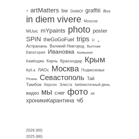
artMatters
graffiti
bw
illus
DekkO!
?
in diem vivere
Moscow
photo
mYpaints
poster
MUsic
trips
SPiN
。
theGoGoFuel
U
Астрахань
Великий Новгород
Вьетнам
Ивановка
Евпатория
Калмыкия
Крым
Краснодар
Керчь
Камбоджа
Москва
ЛАОс
Куб.а
Подмосковье
Севастополь
Тай
Рязань
Тамбов
Херсон
библиотечный день
Элиста
фото
мы
снег
видео
хи
чб
хроникиКарантина
2026
(60)
2025
(86)