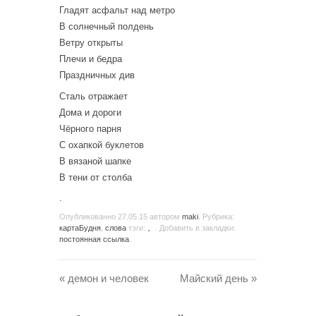
Гладят асфальт над метро
В солнечный полдень
Ветру открыты
Плечи и бедра
Праздничных див
Сталь отражает
Дома и дороги
Чёрного парня
С охапкой буклетов
В вязаной шапке
В тени от столба
.
Опубликованно
27.05.15
автором
maki
. Рубрика:
картаБудня
,
слова
тэги:
。
. Добавить в закладки:
постоянная ссылка
.
«
демон и человек
Майский день
»