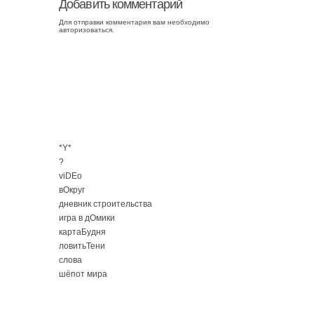
Добавить комментарий
Для отправки комментария вам необходимо
авторизоваться
.
*Y*
?
viDEo
вОкруг
дневник строительства
игра в дОмики
картаБудня
ловитьТени
слова
шёпот мира