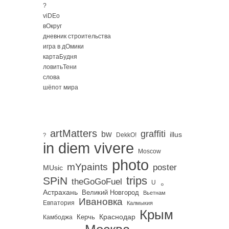
?
viDEo
вОкруг
дневник строительства
игра в дОмики
картаБудня
ловитьТени
слова
шёпот мира
artMatters
graffiti
bw
illus
DekkO!
?
in diem vivere
Moscow
photo
mYpaints
poster
MUsic
trips
SPiN
。
theGoGoFuel
U
Астрахань
Великий Новгород
Вьетнам
Ивановка
Евпатория
Калмыкия
Крым
Краснодар
Керчь
Камбоджа