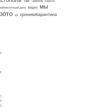
Тай
Тамбов
Херсон
мы
видео
библиотечный день
фото
хроникиКарантина
хи
)
)
)
)
)