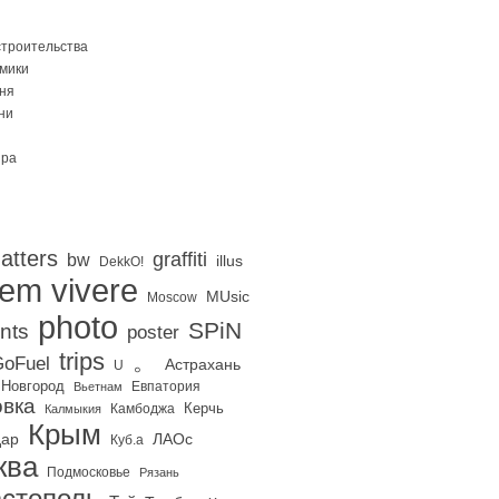
строительства
Омики
ня
ни
ира
atters
graffiti
bw
illus
DekkO!
iem vivere
MUsic
Moscow
photo
SPiN
nts
poster
trips
。
oFuel
Астрахань
U
 Новгород
Евпатория
Вьетнам
вка
Керчь
Калмыкия
Камбоджа
Крым
дар
ЛАОс
Куб.а
ква
Подмосковье
Рязань
стополь