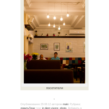
посетители
。
Опубликованно
29.08.12
автором
maki
. Рубрика:
ловитьТени
тэги:
in diem vivere
,
photo
. Добавить в