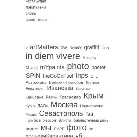
картаБудня
ловитьТени
слова
шёпот мира
artMatters
graffiti
bw
illus
DekkO!
?
in diem vivere
Moscow
photo
mYpaints
poster
MUsic
trips
SPiN
。
theGoGoFuel
U
Астрахань
Великий Новгород
Вьетнам
Ивановка
Евпатория
Калмыкия
Крым
Краснодар
Керчь
Камбоджа
Москва
ЛАОс
Куб.а
Подмосковье
Севастополь
Тай
Рязань
Тамбов
Херсон
библиотечный день
Элиста
фото
мы
снег
видео
хи
чб
хроникиКарантина