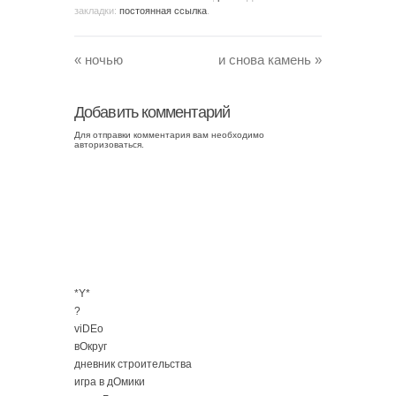
закладки:
постоянная ссылка
.
«
ночью
и снова камень
»
Добавить комментарий
Для отправки комментария вам необходимо
авторизоваться
.
*Y*
?
viDEo
вОкруг
дневник строительства
игра в дОмики