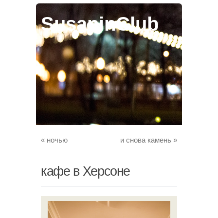
SusaninClub
«
ночью
и снова камень
»
кафе в Херсоне