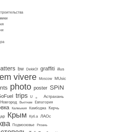
строительства
Омики
ня
ни
ира
atters
graffiti
bw
illus
DekkO!
iem vivere
MUsic
Moscow
photo
SPiN
nts
poster
trips
。
oFuel
Астрахань
U
 Новгород
Евпатория
Вьетнам
вка
Керчь
Калмыкия
Камбоджа
Крым
дар
ЛАОс
Куб.а
ква
Подмосковье
Рязань
стополь