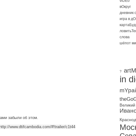
viDEo
вОкруг
дневник 
игра в д
картаБуд
ловитьТе
слова
шёпот м
artM
?
in d
mYpai
theGoG
Великий
Ивано
сами забыли об этом.
Красно
Мос
http://www.dtifcambodia.com/#!trailer/c1t44
Сева