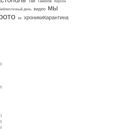
Тай
Тамбов
Херсон
мы
видео
библиотечный день
фото
хроникиКарантина
хи
)
)
)
)
)