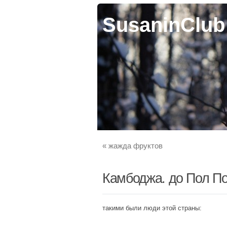
SusaninClub
«
жажда фруктов
Камбоджа. до Пол По
такими были люди этой страны: