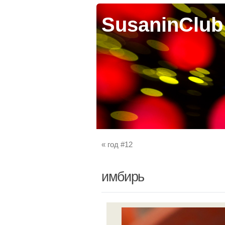
SusaninClub
«
год #12
имбирь