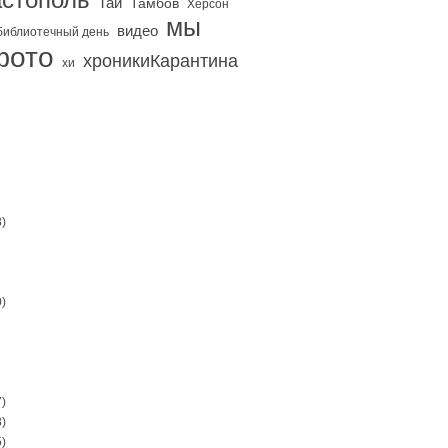
Тай
Тамбов
Херсон
мы
видео
библиотечный день
фото
хроникиКарантина
хи
)
)
)
)
)