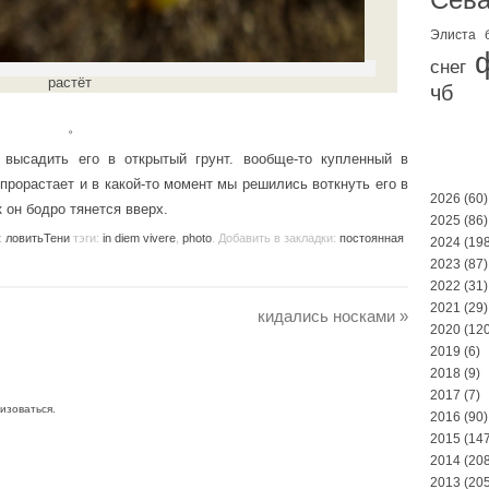
Элиста
снег
растёт
чб
。
 высадить его в открытый грунт. вообще-то купленный в
прорастает и в какой-то момент мы решились воткнуть его в
2026
(60)
 он бодро тянется вверх.
2025
(86)
:
ловитьТени
тэги:
in diem vivere
,
photo
. Добавить в закладки:
постоянная
2024
(198
2023
(87)
2022
(31)
2021
(29)
кидались носками
»
2020
(120
2019
(6)
2018
(9)
2017
(7)
изоваться
.
2016
(90)
2015
(147
2014
(208
2013
(205