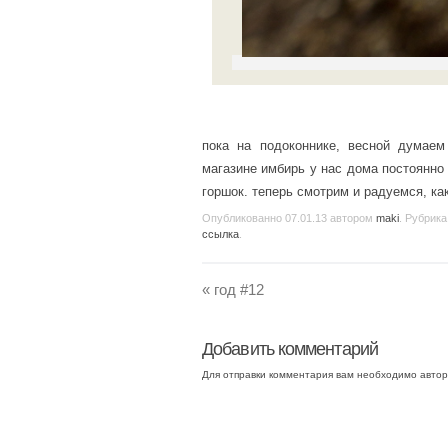
пока на подоконнике, весной думаем
магазине имбирь у нас дома постоянно 
горшок. теперь смотрим и радуемся, как
Опубликованно
07.01.13
автором
maki
. Рубрика
ссылка
.
«
год #12
Добавить комментарий
Для отправки комментария вам необходимо
автор