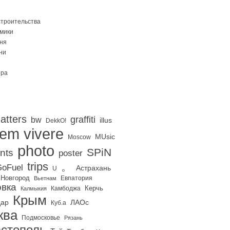
строительства
Омики
ня
ни
ира
atters
graffiti
bw
illus
DekkO!
iem vivere
MUsic
Moscow
photo
SPiN
nts
poster
trips
。
oFuel
Астрахань
U
 Новгород
Евпатория
Вьетнам
вка
Керчь
Калмыкия
Камбоджа
Крым
дар
ЛАОс
Куб.а
ква
Подмосковье
Рязань
стополь