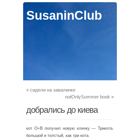
SusaninClub
«
сидели на завалинке
notOnlySummer book
»
добрались до киева
кот О+В получил новую кличку — Трикота.
большой и толстый, как три кота.