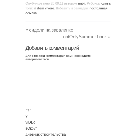
Опубликованно
28.09.11
автором
maki
. Рубрика:
слова
тэги:
in diem vivere
. Добавить в закладки:
постоянная
ссылка
.
«
сидели на завалинке
notOnlySummer book
»
Добавить комментарий
Для отправки комментария вам необходимо
авторизоваться
.
*Y*
?
viDEo
вОкруг
дневник строительства