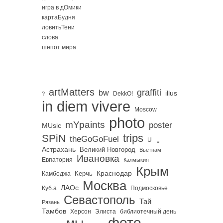
игра в дОмики
картаБудня
ловитьТени
слова
шёпот мира
artMatters
graffiti
bw
illus
DekkO!
?
in diem vivere
Moscow
photo
mYpaints
poster
MUsic
trips
SPiN
。
theGoGoFuel
U
Астрахань
Великий Новгород
Вьетнам
Ивановка
Евпатория
Калмыкия
Крым
Краснодар
Керчь
Камбоджа
Москва
ЛАОс
Куб.а
Подмосковье
Севастополь
Тай
Рязань
Тамбов
Херсон
библиотечный день
Элиста
фото