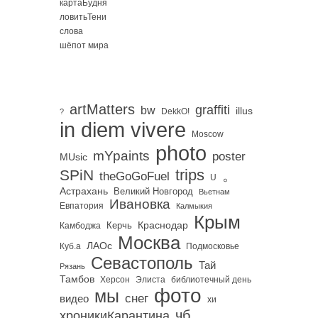
картаБудня
ловитьТени
слова
шёпот мира
artMatters
graffiti
bw
illus
DekkO!
?
in diem vivere
Moscow
photo
mYpaints
poster
MUsic
trips
SPiN
。
theGoGoFuel
U
Астрахань
Великий Новгород
Вьетнам
Ивановка
Евпатория
Калмыкия
Крым
Краснодар
Керчь
Камбоджа
Москва
ЛАОс
Куб.а
Подмосковье
Севастополь
Тай
Рязань
Тамбов
Херсон
библиотечный день
Элиста
фото
мы
снег
видео
хи
чб
хроникиКарантина