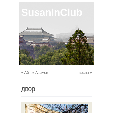
SusaninClub
«
Айзек Азимов
весна
»
двор