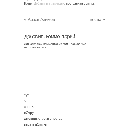
Крым
. Добавить в закладки:
постоянная ссылка
.
«
Айзек Азимов
весна
»
Добавить комментарий
Для отправки комментария вам необходимо
авторизоваться
.
*Y*
?
viDEo
вОкруг
дневник строительства
игра в дОмики