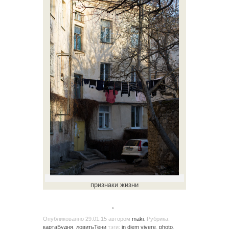
признаки жизни
。
Опубликованно
29.01.15
автором
maki
. Рубрика:
картаБудня
,
ловитьТени
тэги:
in diem vivere
,
photo
,