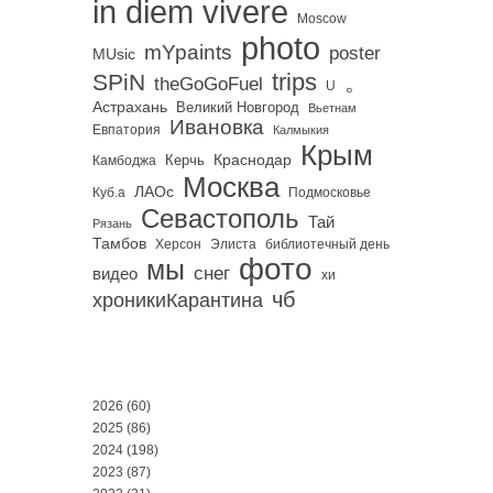
in diem vivere
Moscow
photo
mYpaints
poster
MUsic
trips
SPiN
。
theGoGoFuel
U
Астрахань
Великий Новгород
Вьетнам
Ивановка
Евпатория
Калмыкия
Крым
Краснодар
Керчь
Камбоджа
Москва
ЛАОс
Куб.а
Подмосковье
Севастополь
Тай
Рязань
Тамбов
Херсон
библиотечный день
Элиста
фото
мы
снег
видео
хи
чб
хроникиКарантина
2026
(60)
2025
(86)
2024
(198)
2023
(87)