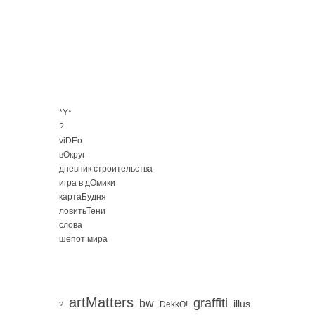
*Y*
?
viDEo
вОкруг
дневник строительства
игра в дОмики
картаБудня
ловитьТени
слова
шёпот мира
artMatters
graffiti
bw
illus
DekkO!
?