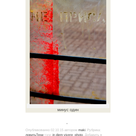
минус один
。
Опубликованно
02.10.15
автором
maki
. Рубрика:
ловитьТени
тэги:
in diem vivere
,
photo
. Добавить в