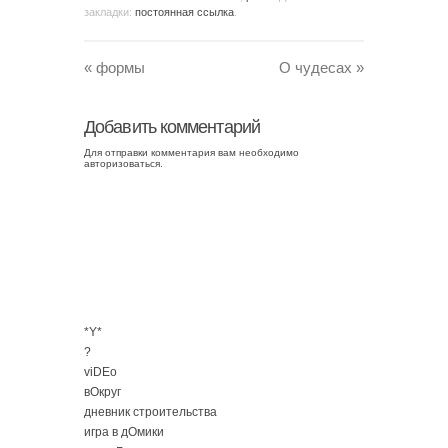
закладки:
постоянная ссылка
.
«
формы
О чудесах
»
Добавить комментарий
Для отправки комментария вам необходимо
авторизоваться
.
*Y*
?
viDEo
вОкруг
дневник строительства
игра в дОмики