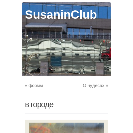
SusaninClub
«
формы
О чудесах
»
в городе