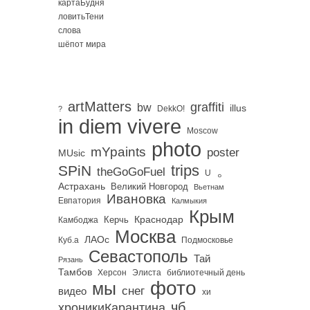
картаБудня
ловитьТени
слова
шёпот мира
artMatters
graffiti
bw
illus
DekkO!
?
in diem vivere
Moscow
photo
mYpaints
poster
MUsic
trips
SPiN
。
theGoGoFuel
U
Астрахань
Великий Новгород
Вьетнам
Ивановка
Евпатория
Калмыкия
Крым
Краснодар
Керчь
Камбоджа
Москва
ЛАОс
Куб.а
Подмосковье
Севастополь
Тай
Рязань
Тамбов
Херсон
библиотечный день
Элиста
фото
мы
снег
видео
хи
чб
хроникиКарантина