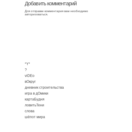
Добавить комментарий
Для отправки комментария вам необходимо
авторизоваться
.
*Y*
?
viDEo
вОкруг
дневник строительства
игра в дОмики
картаБудня
ловитьТени
слова
шёпот мира