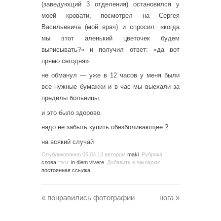
(заведующий 3 отделения) остановился у
моей кровати, посмотрел на Сергея
Васильевича (мой врач) и спросил: «когда
мы этот аленький цветочек будем
выписывать?» и получил ответ: «да вот
прямо сегодня».
не обманул — уже в 12 часов у меня были
все нужные бумажки и в час мы выехали за
пределы больницы.
и это было здорово.
надо не забыть купить обезболивающее
?
на всякий случай
Опубликованно
05.03.13
автором
maki
. Рубрика:
слова
тэги:
in diem vivere
. Добавить в закладки:
постоянная ссылка
.
«
понравились фотографии
нога
»