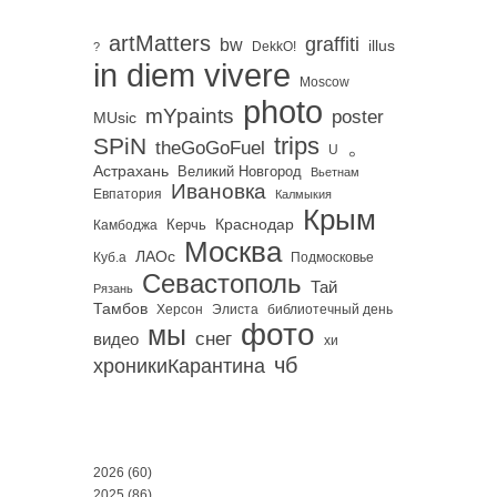
artMatters
graffiti
bw
illus
DekkO!
?
in diem vivere
Moscow
photo
mYpaints
poster
MUsic
trips
SPiN
。
theGoGoFuel
U
Астрахань
Великий Новгород
Вьетнам
Ивановка
Евпатория
Калмыкия
Крым
Краснодар
Керчь
Камбоджа
Москва
ЛАОс
Куб.а
Подмосковье
Севастополь
Тай
Рязань
Тамбов
Херсон
библиотечный день
Элиста
фото
мы
снег
видео
хи
чб
хроникиКарантина
2026
(60)
2025
(86)