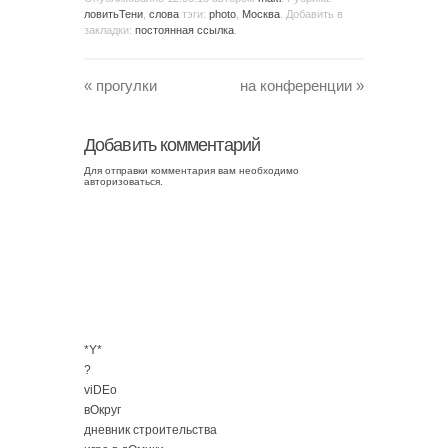
ловитьТени
,
слова
тэги:
photo
,
Москва
. Добавить в
закладки:
постоянная ссылка
.
«
прогулки
на конференции
»
Добавить комментарий
Для отправки комментария вам необходимо
авторизоваться
.
*Y*
?
viDEo
вОкруг
дневник строительства