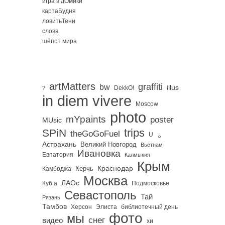
игра в дОмики
картаБудня
ловитьТени
слова
шёпот мира
artMatters
graffiti
bw
illus
DekkO!
?
in diem vivere
Moscow
photo
mYpaints
poster
MUsic
trips
SPiN
。
theGoGoFuel
U
Астрахань
Великий Новгород
Вьетнам
Ивановка
Евпатория
Калмыкия
Крым
Краснодар
Керчь
Камбоджа
Москва
ЛАОс
Куб.а
Подмосковье
Севастополь
Тай
Рязань
Тамбов
Херсон
библиотечный день
Элиста
фото
мы
снег
видео
хи