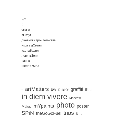
*Y*
?
viDEo
вОкруг
дневник строительства
игра в дОмики
картаБудня
ловитьТени
слова
шёпот мира
artMatters
graffiti
bw
illus
DekkO!
?
in diem vivere
Moscow
photo
mYpaints
poster
MUsic
trips
SPiN
。
theGoGoFuel
U