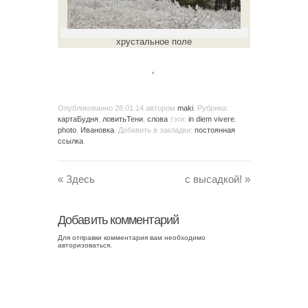
хрустальное поле
。
Опубликованно
28.01.14
автором
maki
. Рубрика:
картаБудня
,
ловитьТени
,
слова
тэги:
in diem vivere
,
photo
,
Ивановка
. Добавить в закладки:
постоянная
ссылка
.
«
Здесь
с высадкой!
»
Добавить комментарий
Для отправки комментария вам необходимо
авторизоваться
.