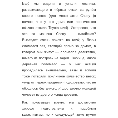
Ещё мы видели и узнали: лесника,
разъезжающего в чёрных очках за рулём
своего нового (для меня) авто Cherry (я
помню, что у его дома или лесничества
обычно стояла Toyota rav4). Интересно, что
это за машина Cherry — китайская?
Выглядит очень похоже на rav4; у Любы
сломался вяз, стоящий прямо за домом, в
котором они живут — сломался деликатно,
ничего из построек не задел. Вообще, много
деревьев поломало — у нас акация
прорядилась значительно, вязы и тополя
тоже потеряли приличное количество веток;
умер от переохлаждения (подозреваю, что не
обошлось без алкоголя) достаточно молодой
человек из другого конца деревни.
Как показывает время, мы достаточно
хорошо подготовлены к подобным
катаклизмам, но к следующей зиме нужно