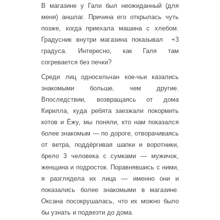
В магазине у Гали был неожиданный (для
меня) аншлаг. Причина его открылась чуть
позже, когда приехала машина с хлебом.
Градусник внутри магазина показывал +3
градуса. Интересно, как Галя там
согревается без печки?
Среди лиц односельчан кое-чьи казались
знакомыми больше, чем другие.
Впоследствии, возвращаясь от дома
Кирилла, куда ребята заезжали покормить
котов и Ёжу, мы поняли, кто нам показался
более знакомым — по дороге, отворачиваясь
от ветра, поддёргивая шапки и воротники,
брело 3 человека с сумками — мужичок,
женщина и подросток. Поравнявшись с ними,
я разглядела их лица — именно они и
показались более знакомыми в магазине.
Оксана посокрушалась, что их можно было
бы узнать и подвезти до дома.