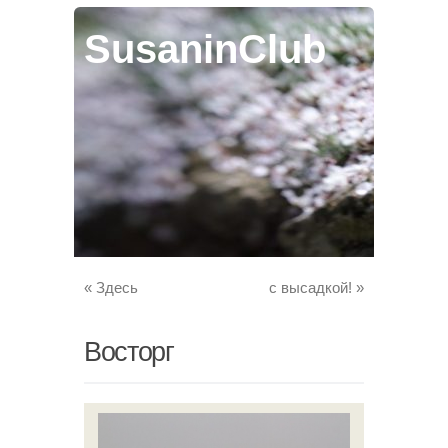
SusaninClub
«
Здесь
с высадкой!
»
Восторг