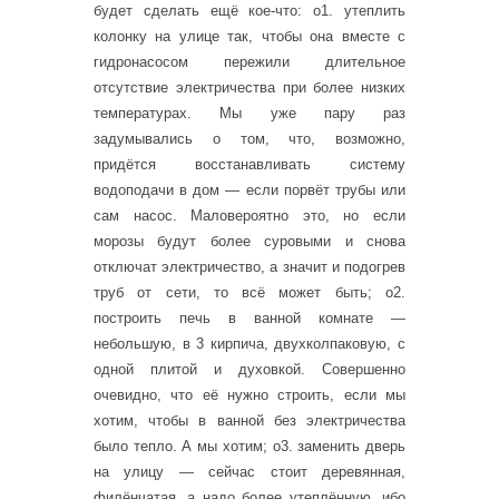
будет сделать ещё кое-что: о1. утеплить
колонку на улице так, чтобы она вместе с
гидронасосом пережили длительное
отсутствие электричества при более низких
температурах. Мы уже пару раз
задумывались о том, что, возможно,
придётся восстанавливать систему
водоподачи в дом — если порвёт трубы или
сам насос. Маловероятно это, но если
морозы будут более суровыми и снова
отключат электричество, а значит и подогрев
труб от сети, то всё может быть; о2.
построить печь в ванной комнате —
небольшую, в 3 кирпича, двухколпаковую, с
одной плитой и духовкой. Совершенно
очевидно, что её нужно строить, если мы
хотим, чтобы в ванной без электричества
было тепло. А мы хотим; о3. заменить дверь
на улицу — сейчас стоит деревянная,
филёнчатая, а надо более утеплённую, ибо