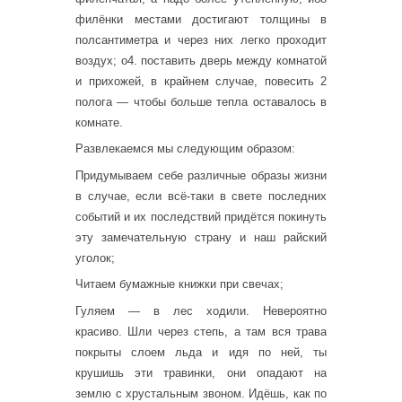
филёнки местами достигают толщины в
полсантиметра и через них легко проходит
воздух; о4. поставить дверь между комнатой
и прихожей, в крайнем случае, повесить 2
полога — чтобы больше тепла оставалось в
комнате.
Развлекаемся мы следующим образом:
Придумываем себе различные образы жизни
в случае, если всё-таки в свете последних
событий и их последствий придётся покинуть
эту замечательную страну и наш райский
уголок;
Читаем бумажные книжки при свечах;
Гуляем — в лес ходили. Невероятно
красиво. Шли через степь, а там вся трава
покрыты слоем льда и идя по ней, ты
крушишь эти травинки, они опадают на
землю с хрустальным звоном. Идёшь, как по