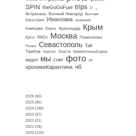
trips
SPiN
。
theGoGoFuel
U
Астрахань
Великий Новгород
Вьетнам
Ивановка
Евпатория
Калмыкия
Крым
Краснодар
Керчь
Камбоджа
Москва
ЛАОс
Куб.а
Подмосковье
Севастополь
Тай
Рязань
Тамбов
Херсон
библиотечный день
Элиста
фото
мы
снег
видео
хи
чб
хроникиКарантина
2026
(60)
2025
(86)
2024
(198)
2023
(87)
2022
(31)
2021
(29)
2020
(120)