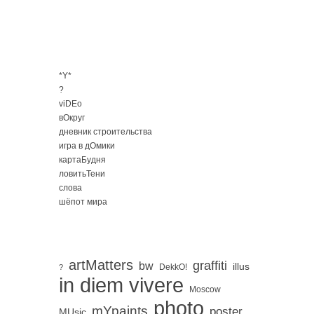
*Y*
?
viDEo
вОкруг
дневник строительства
игра в дОмики
картаБудня
ловитьТени
слова
шёпот мира
artMatters
graffiti
bw
illus
DekkO!
?
in diem vivere
Moscow
photo
mYpaints
poster
MUsic