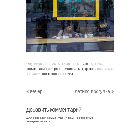
.
Опубликованно
20.07.18
автором
maki
. Рубрика:
ловитьТени
тэги:
photo
,
Москва
,
мы
,
фото
. Добавить в
закладки:
постоянная ссылка
.
«
вечер
летняя прогулка
»
Добавить комментарий
Для отправки комментария вам необходимо
авторизоваться
.