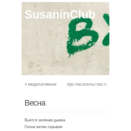
SusaninClub
«
медитативное
про писательство
»
Весна
Вьётся зелёная дымка
Голые ветви скрывая