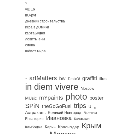
?
viDEo
вОкруг
дневник строительства
игра в дОмики
картаБудня
ловитьТени
слова
шёпот мира
artMatters
graffiti
bw
illus
DekkO!
?
in diem vivere
Moscow
photo
mYpaints
poster
MUsic
trips
SPiN
。
theGoGoFuel
U
Астрахань
Великий Новгород
Вьетнам
Ивановка
Евпатория
Калмыкия
Крым
Краснодар
Керчь
Камбоджа