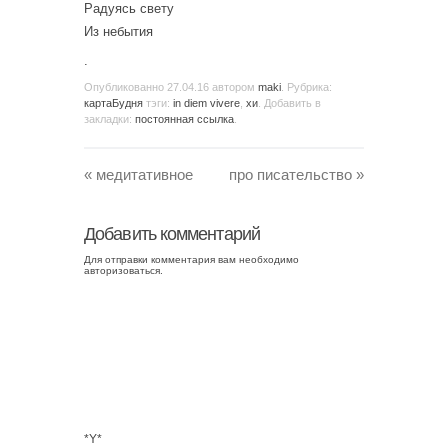
Радуясь свету
Из небытия
.
Опубликованно
27.04.16
автором
maki
. Рубрика:
картаБудня
тэги:
in diem vivere
,
хи
. Добавить в
закладки:
постоянная ссылка
.
«
медитативное
про писательство
»
Добавить комментарий
Для отправки комментария вам необходимо
авторизоваться
.
*Y*