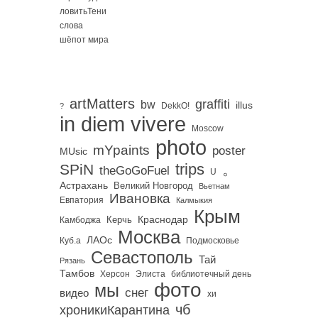
ловитьТени
слова
шёпот мира
artMatters
graffiti
bw
illus
DekkO!
?
in diem vivere
Moscow
photo
mYpaints
poster
MUsic
trips
SPiN
。
theGoGoFuel
U
Астрахань
Великий Новгород
Вьетнам
Ивановка
Евпатория
Калмыкия
Крым
Краснодар
Керчь
Камбоджа
Москва
ЛАОс
Куб.а
Подмосковье
Севастополь
Тай
Рязань
Тамбов
Херсон
библиотечный день
Элиста
фото
мы
снег
видео
хи
чб
хроникиКарантина