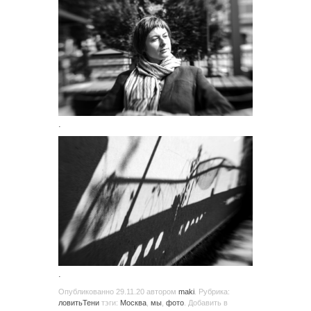
.
.
Опубликованно
29.11.20
автором
maki
. Рубрика:
ловитьТени
тэги:
Москва
,
мы
,
фото
. Добавить в