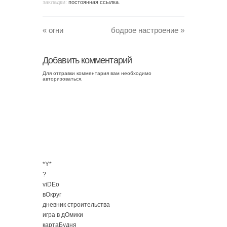
закладки:
постоянная ссылка
.
«
огни
бодрое настроение
»
Добавить комментарий
Для отправки комментария вам необходимо
авторизоваться
.
*Y*
?
viDEo
вОкруг
дневник строительства
игра в дОмики
картаБудня