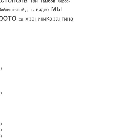
Тай
Тамбов
Херсон
мы
видео
библиотечный день
фото
хроникиКарантина
хи
)
)
)
)
)