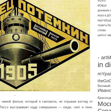
viDEo
вОкруг
дневник 
игра в д
картаБуд
ловитьТе
слова
шёпот м
artM
?
in d
mYpai
theGoG
Великий
Ивано
。
Красно
 немой фильм, который я смотрела, не отрывая взгляд от
Мос
 Тиссэ выстраивает кадр совершенно — люди, свет и тени,
Сева