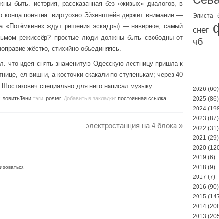
ны быть. история, рассказанная без «живых» диалогов, в
до конца понятна. виртуозно Эйзенштейн держит внимание —
Элиста
на «Потёмкине» ждут решения эскадры) — наверное, самый
снег
ильмом режиссёр? простые люди должны быть свободны от
чб
ноправие жёстко, стихийно объединяясь.
л, что идея снять знаменитую Одесскую лестницу пришла к
тнице, ел вишни, а косточки скакали по ступенькам; через 40
у Шостакович специально для него написал музыку.
2026
(60)
:
ловитьТени
тэги:
poster
. Добавить в закладки:
постоянная ссылка
.
2025
(86)
2024
(198
2023
(87)
электростанция на 4 блока
»
2022
(31)
2021
(29)
2020
(120
2019
(6)
2018
(9)
изоваться
.
2017
(7)
2016
(90)
2015
(147
2014
(208
2013
(205