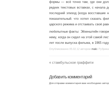
формы — всё точно там, где они долж
редких текстовых вставках, с начала 
последний эпизод (когда восставшие 
показательный. что хотел сказать ф
царского режима и отстаивать своё рав
любопытные факты: Эйзенштейн говори
нему, когда он сидел на этой самой лес
лет после выпуска фильма, в 1965 год
Опубликованно
05.02.12
автором
maki
. Рубрика
«
стамбульское граффити
Добавить комментарий
Для отправки комментария вам необходимо
автор