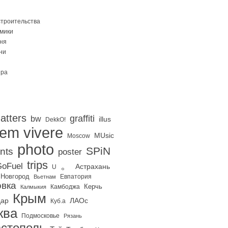
строительства
Омики
ня
ни
ира
atters
graffiti
bw
illus
DekkO!
iem vivere
MUsic
Moscow
photo
SPiN
nts
poster
trips
。
oFuel
Астрахань
U
 Новгород
Евпатория
Вьетнам
вка
Керчь
Калмыкия
Камбоджа
Крым
дар
ЛАОс
Куб.а
ква
Подмосковье
Рязань
стополь