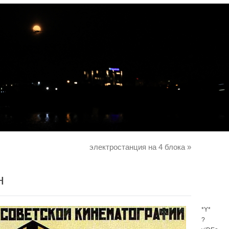
электростанция на 4 блока
»
н
*Y*
?