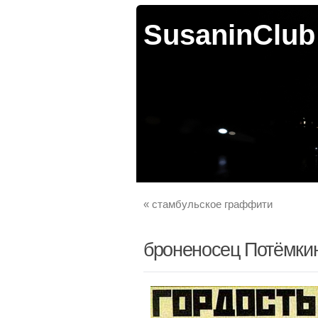
SusaninClub
«
стамбульское граффити
броненосец Потёмки