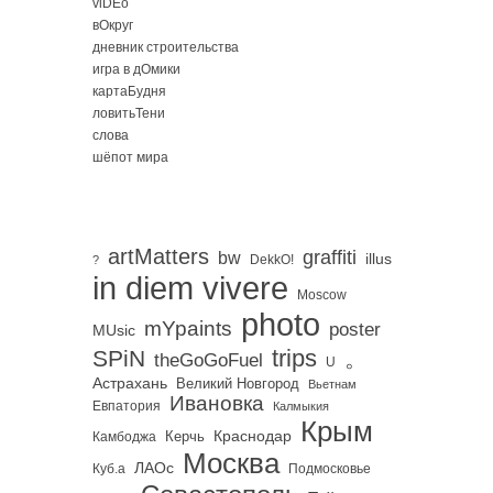
viDEo
вОкруг
дневник строительства
игра в дОмики
картаБудня
ловитьТени
слова
шёпот мира
artMatters
graffiti
bw
illus
DekkO!
?
in diem vivere
Moscow
photo
mYpaints
poster
MUsic
trips
SPiN
。
theGoGoFuel
U
Астрахань
Великий Новгород
Вьетнам
Ивановка
Евпатория
Калмыкия
Крым
Краснодар
Керчь
Камбоджа
Москва
ЛАОс
Куб.а
Подмосковье