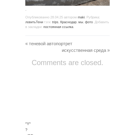
.
Опубликованно
28.04.25
автором
maki
. Рубрика:
ловитьТени
тэги:
trips
,
Краснодар
,
мы
,
фото
. Добавить
в закладки:
постоянная ссылка
.
«
теневой автопортрет
искусственная среда
»
Comments are closed.
*Y*
?