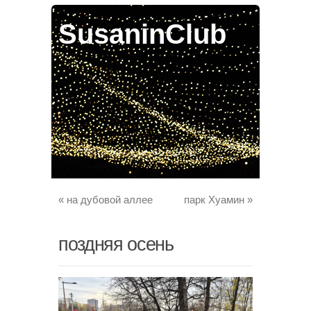
SusaninClub
«
на дубовой аллее
парк Хуамин
»
поздняя осень