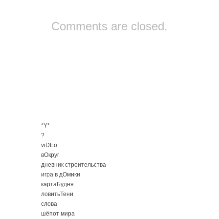
Comments are closed.
*Y*
?
viDEo
вОкруг
дневник строительства
игра в дОмики
картаБудня
ловитьТени
слова
шёпот мира