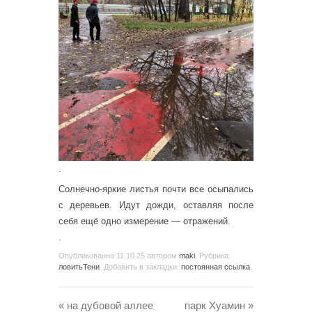
.
Солнечно-яркие листья почти все осыпались
с деревьев. Идут дожди, оставляя после
себя ещё одно измерение — отражений.
.
Опубликованно
11.10.25
автором
maki
. Рубрика:
ловитьТени
. Добавить в закладки:
постоянная ссылка
.
«
на дубовой аллее
парк Хуамин
»