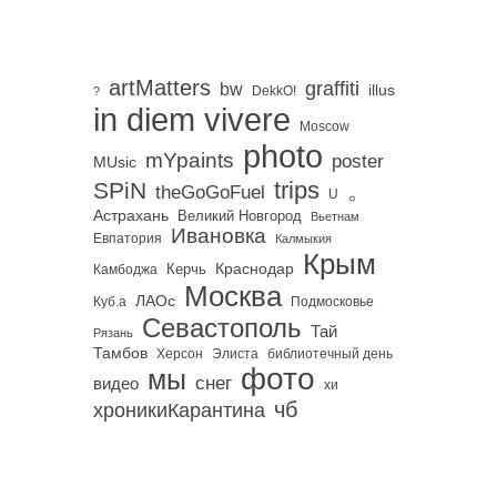
artMatters
graffiti
bw
illus
DekkO!
?
in diem vivere
Moscow
photo
mYpaints
poster
MUsic
trips
SPiN
。
theGoGoFuel
U
Астрахань
Великий Новгород
Вьетнам
Ивановка
Евпатория
Калмыкия
Крым
Краснодар
Керчь
Камбоджа
Москва
ЛАОс
Куб.а
Подмосковье
Севастополь
Тай
Рязань
Тамбов
Херсон
библиотечный день
Элиста
фото
мы
снег
видео
хи
чб
хроникиКарантина