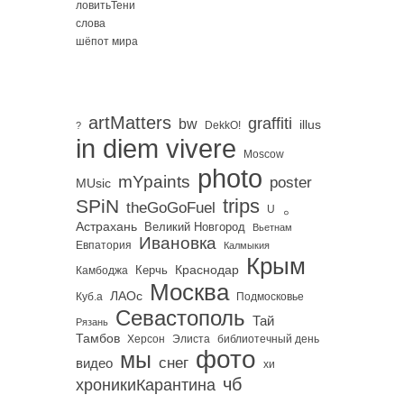
ловитьТени
слова
шёпот мира
artMatters
graffiti
bw
illus
DekkO!
?
in diem vivere
Moscow
photo
mYpaints
poster
MUsic
trips
SPiN
。
theGoGoFuel
U
Астрахань
Великий Новгород
Вьетнам
Ивановка
Евпатория
Калмыкия
Крым
Краснодар
Керчь
Камбоджа
Москва
ЛАОс
Куб.а
Подмосковье
Севастополь
Тай
Рязань
Тамбов
Херсон
библиотечный день
Элиста
фото
мы
снег
видео
хи
чб
хроникиКарантина