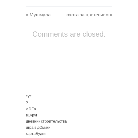
«
Мушмула
охота за цветением
»
Comments are closed.
*Y*
?
viDEo
вОкруг
дневник строительства
игра в дОмики
картаБудня