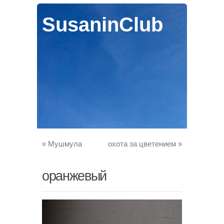
SusaninClub
«
Мушмула
охота за цветением
»
оранжевый