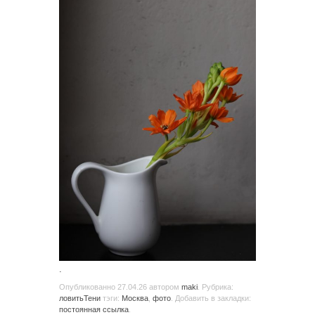
.
Опубликованно
27.04.26
автором
maki
. Рубрика:
ловитьТени
тэги:
Москва
,
фото
. Добавить в закладки:
постоянная ссылка
.