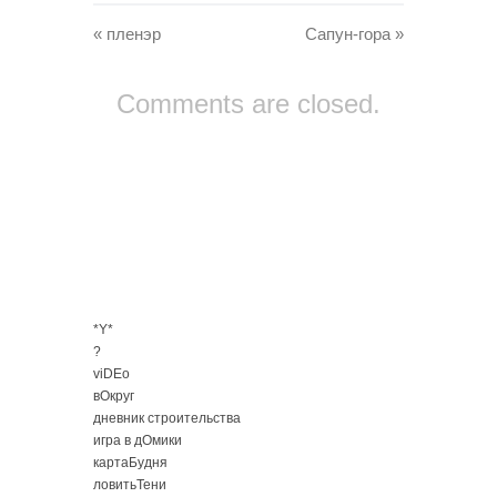
«
пленэр
Сапун-гора
»
Comments are closed.
*Y*
?
viDEo
вОкруг
дневник строительства
игра в дОмики
картаБудня
ловитьТени