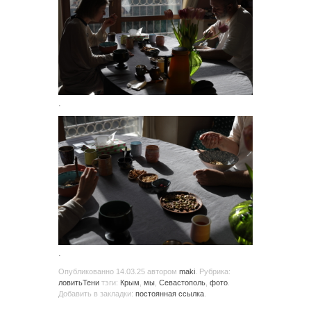
.
.
Опубликованно
14.03.25
автором
maki
. Рубрика:
ловитьТени
тэги:
Крым
,
мы
,
Севастополь
,
фото
.
Добавить в закладки:
постоянная ссылка
.