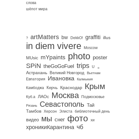
слова
шёпот мира
artMatters
graffiti
bw
illus
DekkO!
?
in diem vivere
Moscow
photo
mYpaints
poster
MUsic
trips
SPiN
。
theGoGoFuel
U
Астрахань
Великий Новгород
Вьетнам
Ивановка
Евпатория
Калмыкия
Крым
Краснодар
Керчь
Камбоджа
Москва
ЛАОс
Куб.а
Подмосковье
Севастополь
Тай
Рязань
Тамбов
Херсон
библиотечный день
Элиста
фото
мы
снег
видео
хи
чб
хроникиКарантина