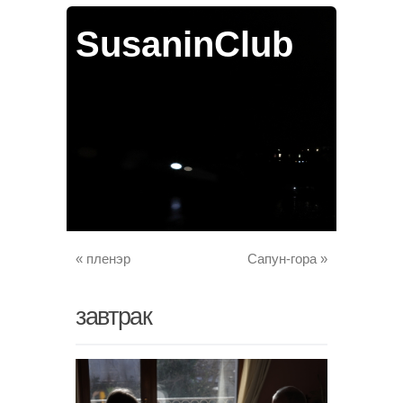
SusaninClub
«
пленэр
Сапун-гора
»
завтрак